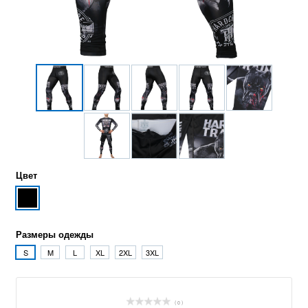
Цвет
Размеры одежды
S
M
L
XL
2XL
3XL
( 0 )