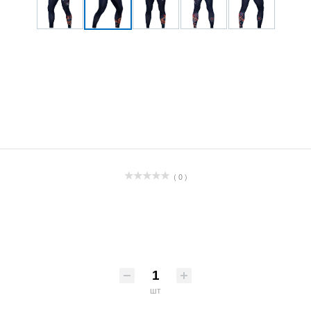
( 0 )
шт