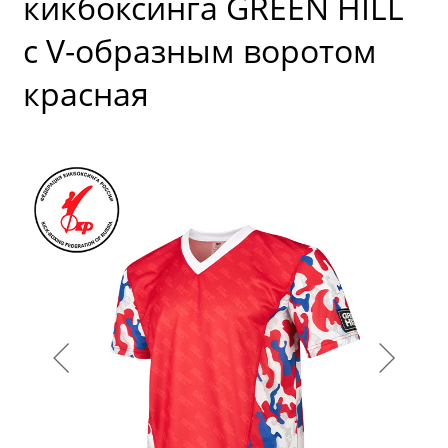
кикбоксинга GREEN HILL
с V-образным воротом
красная