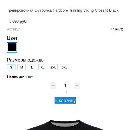
Тренировочная футболка Hardcore Training Viking Crossfit Black
5 890 руб.
Артикул
416472
Цвет
Размеры одежды
S
M
L
XL
2XL
3XL
Наличие:
1 шт
шт
В корзину