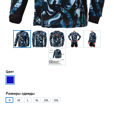
Цвет
Размеры одежды
S
M
L
XL
2XL
3XL