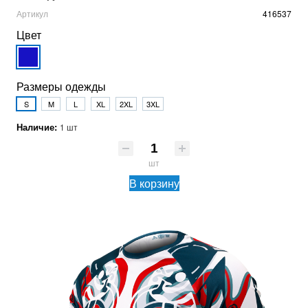
Артикул
416537
Цвет
Размеры одежды
S
M
L
XL
2XL
3XL
Наличие:
1 шт
шт
В корзину