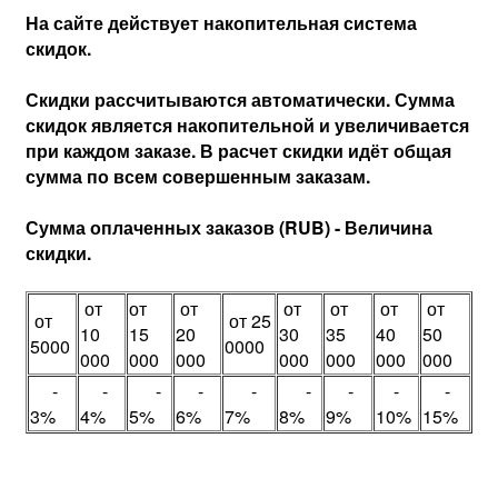
На сайте действует накопительная система
скидок.
Скидки рассчитываются автоматически. Сумма
скидок является накопительной и увеличивается
при каждом заказе. В расчет скидки идёт общая
сумма по всем совершенным заказам.
Сумма оплаченных заказов (RUB) - Величина
скидки.
от
от
от
от
от
от
от
от
от 25
10
15
20
30
35
40
50
5000
0000
000
000
000
000
000
000
000
-
-
-
-
-
-
-
-
-
3%
4%
5%
6%
7%
8%
9%
10%
15%