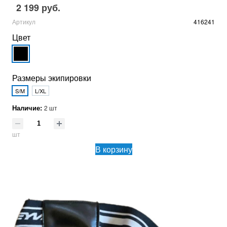
2 199 руб.
Артикул
416241
Цвет
Размеры экипировки
S/M
L/XL
Наличие:
2 шт
шт
В корзину