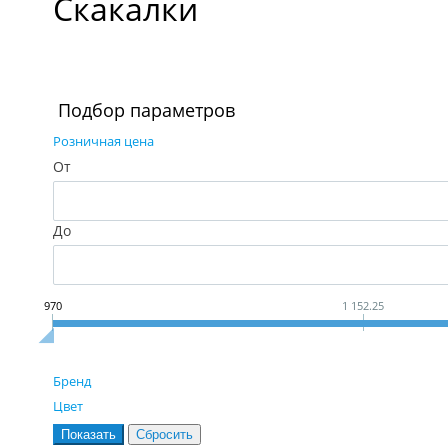
Скакалки
Подбор параметров
Розничная цена
От
До
970
1 152.25
Бренд
Цвет