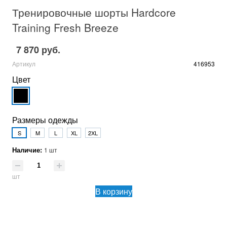
Тренировочные шорты Hardcore
Training Fresh Breeze
7 870 руб.
Артикул
416953
Цвет
Размеры одежды
S
M
L
XL
2XL
Наличие:
1 шт
шт
В корзину