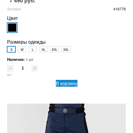
7 490 руб.
Артикул
416776
Цвет
Размеры одежды
S
M
L
XL
2XL
3XL
Наличие:
1 шт
шт
В корзину