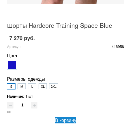
Шорты Hardcore Training Space Blue
7 270 руб.
Артикул
416958
Цвет
Размеры одежды
S
M
L
XL
2XL
Наличие:
1 шт
шт
В корзину