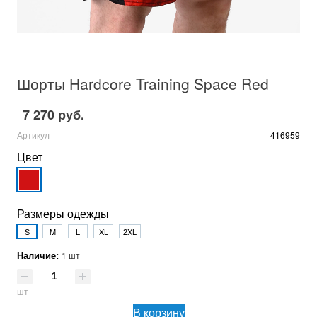
Шорты Hardcore Training Space Red
7 270 руб.
Артикул
416959
Цвет
Размеры одежды
S
M
L
XL
2XL
Наличие:
1 шт
шт
В корзину