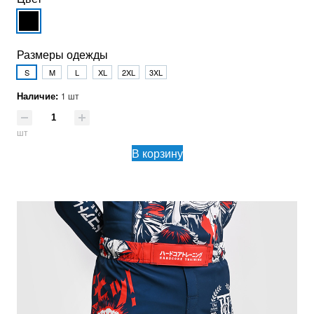
Размеры одежды
S
M
L
XL
2XL
3XL
Наличие:
1 шт
шт
В корзину