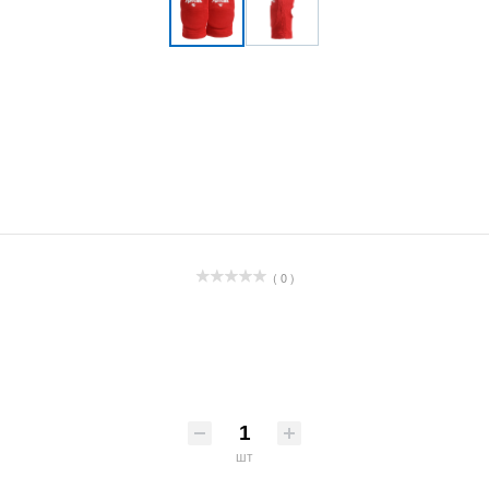
( 0 )
шт