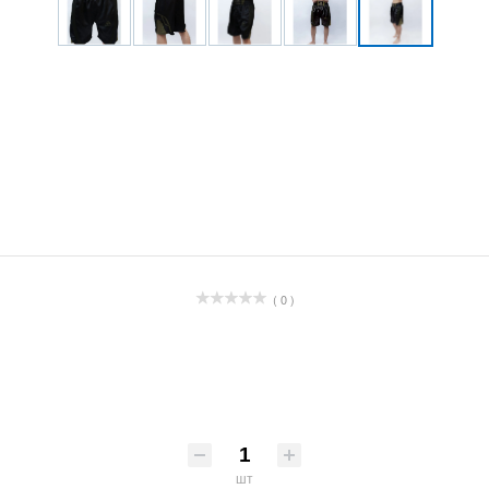
( 0 )
шт