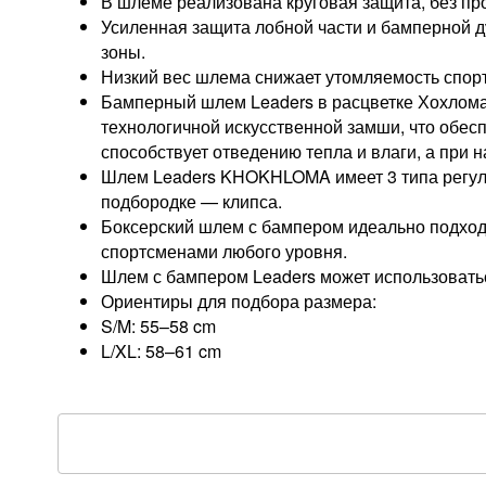
В шлеме реализована круговая защита, без пр
Усиленная защита лобной части и бамперной д
зоны.
Низкий вес шлема снижает утомляемость спорт
Бамперный шлем Leaders в расцветке Хохлома
технологичной искусственной замши, что обес
способствует отведению тепла и влаги, а при 
Шлем Leaders KHOKHLOMA имеет 3 типа регулир
подбородке — клипса.
Боксерский шлем с бампером идеально подход
спортсменами любого уровня.
Шлем с бампером Leaders может использоватьс
Ориентиры для подбора размера:
S/M: 55–58 cm
L/XL: 58–61 cm