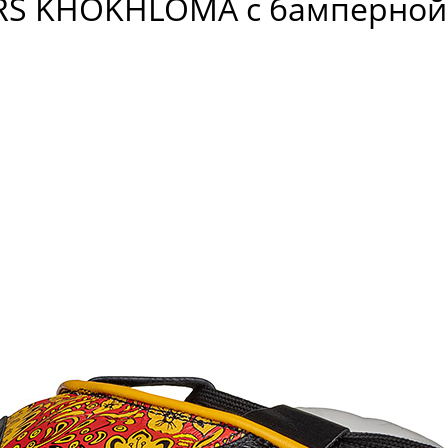
RS KHOKHLOMA с бамперной