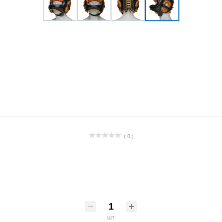
( 0 )
шт