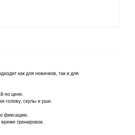
дходит как для новичков, так и для
й по цене.
 голову, скулы и уши.
ую фиксацию.
 время тренировок.