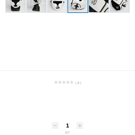
( 0 )
шт