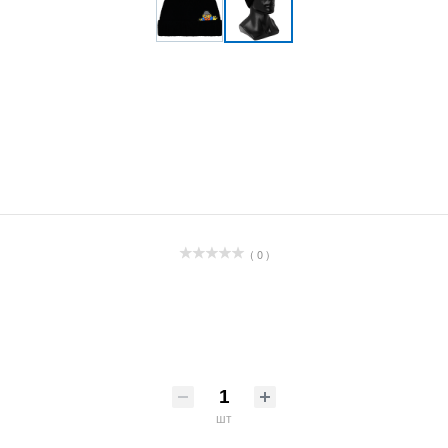
( 0 )
шт