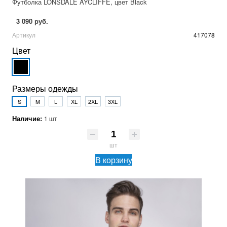
Футболка LONSDALE AYCLIFFE, цвет Black
3 090 руб.
Артикул
417078
Цвет
Размеры одежды
S
M
L
XL
2XL
3XL
Наличие:
1 шт
шт
В корзину