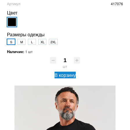
Артикул
417076
Цвет
Размеры одежды
S
M
L
XL
2XL
Наличие:
1 шт
шт
В корзину