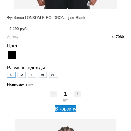
Футболка LONSDALE BOLDRON, цвет Black
2 490 руб.
Артикул
417080
Цвет
Размеры одежды
S
M
L
XL
2XL
Наличие:
1 шт
шт
В корзину