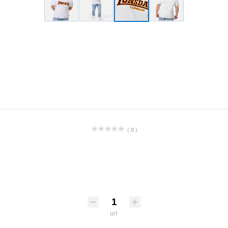
( 0 )
шт