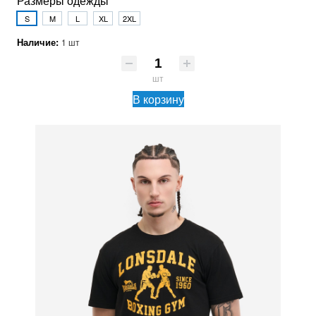
Размеры одежды
S
M
L
XL
2XL
Наличие:
1 шт
шт
В корзину