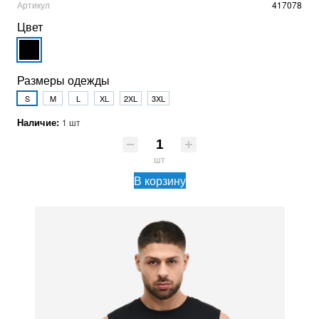
Артикул
417078
Цвет
Размеры одежды
S
M
L
XL
2XL
3XL
Наличие:
1 шт
шт
В корзину