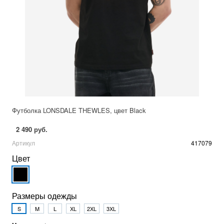
Футболка LONSDALE THEWLES, цвет Black
2 490 руб.
Артикул
417079
Цвет
Размеры одежды
S
M
L
XL
2XL
3XL