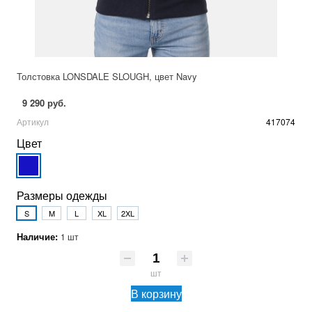
Толстовка LONSDALE SLOUGH, цвет Navy
9 290 руб.
Артикул
417074
Цвет
Размеры одежды
S
M
L
XL
2XL
Наличие:
1 шт
шт
В корзину