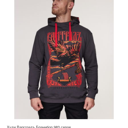
Худи Варгградъ Бранибор 983 серое