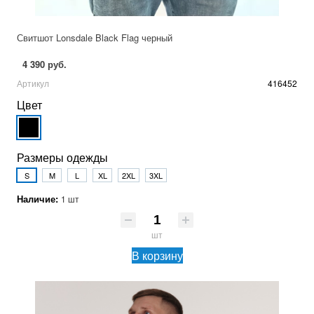
Свитшот Lonsdale Black Flag черный
4 390 руб.
Артикул
416452
Цвет
Размеры одежды
S
M
L
XL
2XL
3XL
Наличие:
1 шт
шт
В корзину