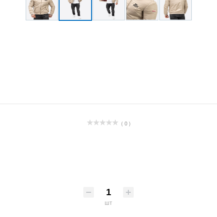
( 0 )
шт