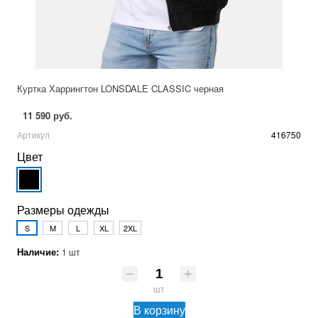
Куртка Харрингтон LONSDALE CLASSIC черная
11 590 руб.
Артикул
416750
Цвет
Размеры одежды
S
M
L
XL
2XL
Наличие:
1 шт
шт
В корзину