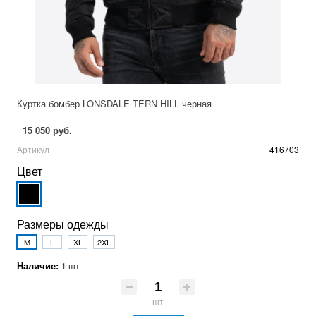
Куртка бомбер LONSDALE TERN HILL черная
15 050 руб.
Артикул
416703
Цвет
Размеры одежды
M
L
XL
2XL
Наличие:
1 шт
шт