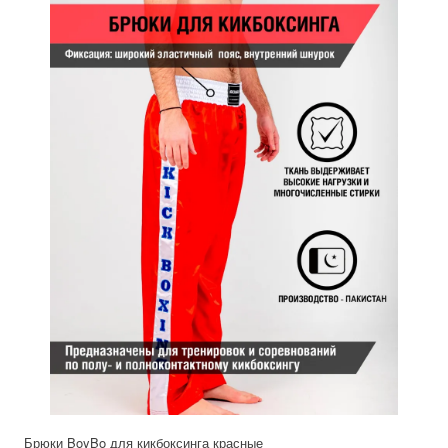
Брюки BoyBo для кикбоксинга красные