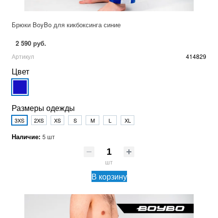
Брюки BoyBo для кикбоксинга синие
2 590 руб.
Артикул
414829
Цвет
Размеры одежды
3XS
2XS
XS
S
M
L
XL
Наличие:
5 шт
шт
В корзину