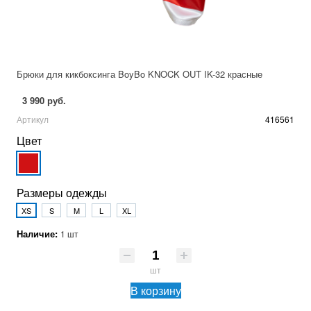
Брюки для кикбоксинга BoyBo KNOCK OUT IK-32 красные
3 990 руб.
Артикул
416561
Цвет
Размеры одежды
XS
S
M
L
XL
Наличие:
1 шт
шт
В корзину