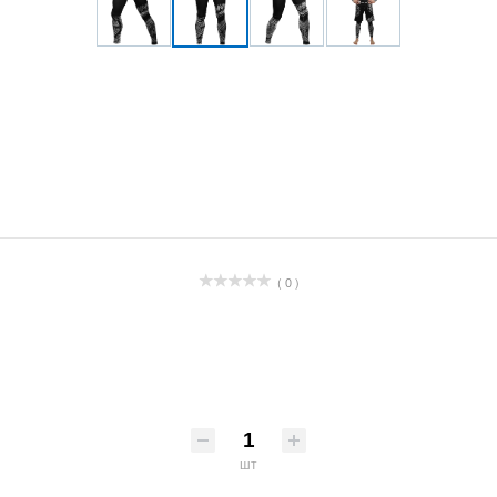
( 0 )
шт