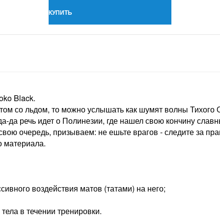
КУПИТЬ
ko Black.
етом со льдом, то можно услышать как шумят волны Тихого 
да-да речь идет о Полинезии, где нашел свою кончину слав
 свою очередь, призываем: не ешьте врагов - следите за п
о материала.
сивного воздействия матов (татами) на него;
тела в течении тренировки.