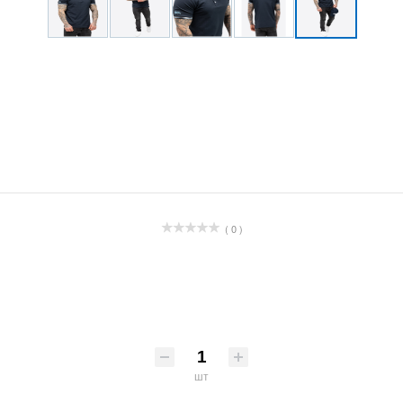
( 0 )
шт