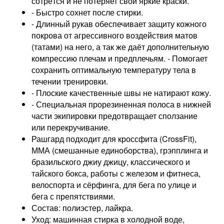
сотрётся и не потеряет свои яркие краски.
- Быстро сохнет после стирки.
- Длинный рукав обеспечивает защиту кожного
покрова от агрессивного воздействия матов
(татами) на него, а так же даёт дополнительную
компрессию плечам и предплечьям. - Помогает
сохранить оптимальную температуру тела в
течении тренировки.
- Плоские качественные швы не натирают кожу.
- Специальная прорезиненная полоса в нижней
части экипировки предотвращает сползание
или перекручивание.
Рашгард подходит для кроссфита (CrossFit),
ММА (смешанные единоборства), грэпплинга и
бразильского джиу джицу, классического и
тайского бокса, работы с железом и фитнеса,
велоспорта и сёрфинга, для бега по улице и
бега с препятствиями.
Состав: полиэстер, лайкра.
Уход: машинная стирка в холодной воде,