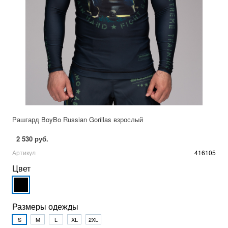
Рашгард BoyBo Russian Gorillas взрослый
2 530 руб.
Артикул
416105
Цвет
Размеры одежды
S
M
L
XL
2XL