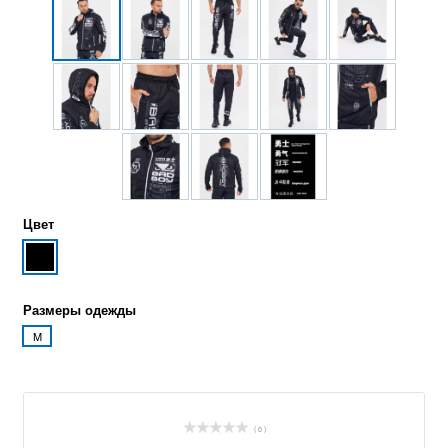
Цвет
Размеры одежды
M
( 0 )