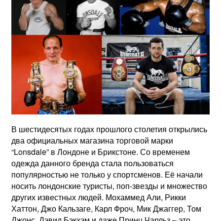
В шестидесятых годах прошлого столетия открылись
два официальных магазина торговой марки
“Lonsdale” в Лондоне и Брикстоне. Со временем
одежда данного бренда стала пользоваться
популярностью не только у спортсменов. Её начали
носить лондонские туристы, поп-звезды и множество
других известных людей. Мохаммед Али, Рикки
Хаттон, Джо Кальзаге, Карл Фроч, Мик Джаггер, Том
Джонс, Дэвид Бэкхэм и даже Принц Чарльз – это