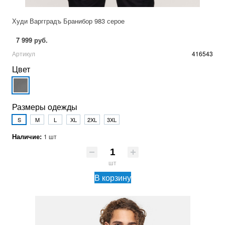
Худи Варгградъ Бранибор 983 серое
7 999 руб.
Артикул
416543
Цвет
Размеры одежды
S
M
L
XL
2XL
3XL
Наличие:
1 шт
шт
В корзину