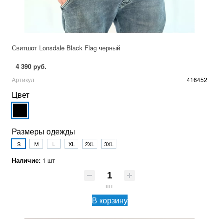
Свитшот Lonsdale Black Flag черный
4 390 руб.
Артикул
416452
Цвет
Размеры одежды
S
M
L
XL
2XL
3XL
Наличие:
1 шт
шт
В корзину