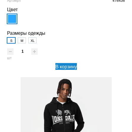
Артикул
416436
Цвет
Размеры одежды
S
M
XL
шт
В корзину