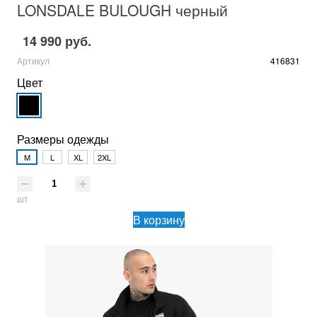
LONSDALE BULOUGH черный
14 990 руб.
Артикул
416831
Цвет
Размеры одежды
M
L
XL
2XL
шт
В корзину