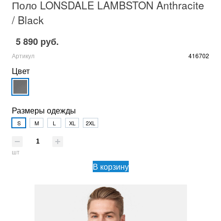
Поло LONSDALE LAMBSTON Anthracite
/ Black
5 890 руб.
Артикул
416702
Цвет
Размеры одежды
S
M
L
XL
2XL
шт
В корзину